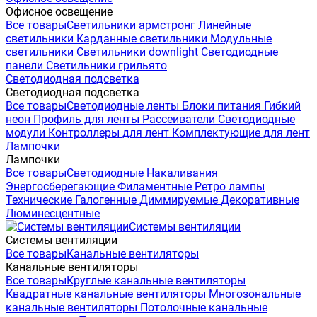
Офисное освещение
Все товары
Светильники армстронг
Линейные
светильники
Карданные светильники
Модульные
светильники
Светильники downlight
Светодиодные
панели
Светильники грильято
Светодиодная подсветка
Светодиодная подсветка
Все товары
Светодиодные ленты
Блоки питания
Гибкий
неон
Профиль для ленты
Рассеиватели
Светодиодные
модули
Контроллеры для лент
Комплектующие для лент
Лампочки
Лампочки
Все товары
Светодиодные
Накаливания
Энергосберегающие
Филаментные
Ретро лампы
Технические
Галогенные
Диммируемые
Декоративные
Люминесцентные
Системы вентиляции
Системы вентиляции
Все товары
Канальные вентиляторы
Канальные вентиляторы
Все товары
Круглые канальные вентиляторы
Квадратные канальные вентиляторы
Многозональные
канальные вентиляторы
Потолочные канальные