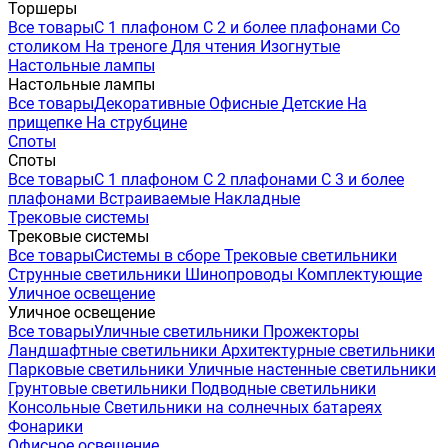
Торшеры
Все товары
С 1 плафоном
С 2 и более плафонами
Со
столиком
На треноге
Для чтения
Изогнутые
Настольные лампы
Настольные лампы
Все товары
Декоративные
Офисные
Детские
На
прищепке
На струбцине
Споты
Споты
Все товары
С 1 плафоном
С 2 плафонами
С 3 и более
плафонами
Встраиваемые
Накладные
Трековые системы
Трековые системы
Все товары
Системы в сборе
Трековые светильники
Струнные светильники
Шинопроводы
Комплектующие
Уличное освещение
Уличное освещение
Все товары
Уличные светильники
Прожекторы
Ландшафтные светильники
Архитектурные светильники
Парковые светильники
Уличные настенные светильники
Грунтовые светильники
Подводные светильники
Консольные
Светильники на солнечных батареях
Фонарики
Офисное освещение