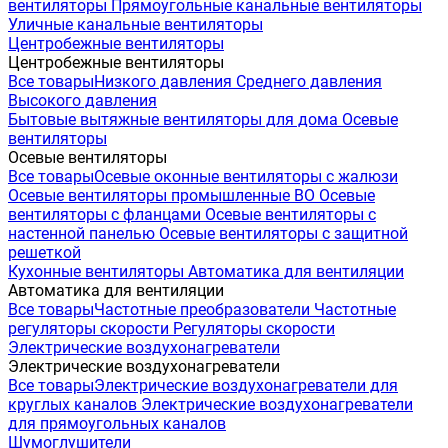
вентиляторы
Прямоугольные канальные вентиляторы
Уличные канальные вентиляторы
Центробежные вентиляторы
Центробежные вентиляторы
Все товары
Низкого давления
Среднего давления
Высокого давления
Бытовые вытяжные вентиляторы для дома
Осевые
вентиляторы
Осевые вентиляторы
Все товары
Осевые оконные вентиляторы с жалюзи
Осевые вентиляторы промышленные ВО
Осевые
вентиляторы с фланцами
Осевые вентиляторы с
настенной панелью
Осевые вентиляторы с защитной
решеткой
Кухонные вентиляторы
Автоматика для вентиляции
Автоматика для вентиляции
Все товары
Частотные преобразователи
Частотные
регуляторы скорости
Регуляторы скорости
Электрические воздухонагреватели
Электрические воздухонагреватели
Все товары
Электрические воздухонагреватели для
круглых каналов
Электрические воздухонагреватели
для прямоугольных каналов
Шумоглушители