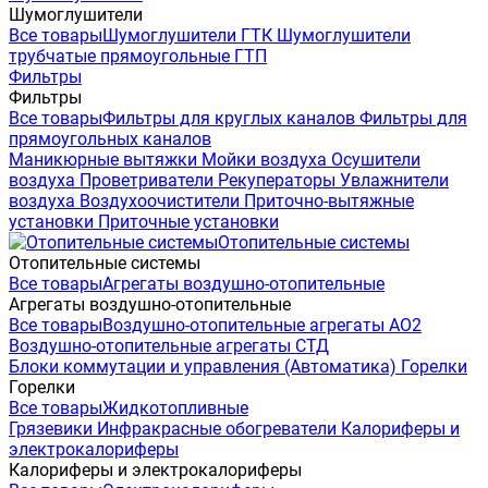
Шумоглушители
Все товары
Шумоглушители ГТК
Шумоглушители
трубчатые прямоугольные ГТП
Фильтры
Фильтры
Все товары
Фильтры для круглых каналов
Фильтры для
прямоугольных каналов
Маникюрные вытяжки
Мойки воздуха
Осушители
воздуха
Проветриватели
Рекуператоры
Увлажнители
воздуха
Воздухоочистители
Приточно-вытяжные
установки
Приточные установки
Отопительные системы
Отопительные системы
Все товары
Агрегаты воздушно-отопительные
Агрегаты воздушно-отопительные
Все товары
Воздушно-отопительные агрегаты АО2
Воздушно-отопительные агрегаты СТД
Блоки коммутации и управления (Автоматика)
Горелки
Горелки
Все товары
Жидкотопливные
Грязевики
Инфракрасные обогреватели
Калориферы и
электрокалориферы
Калориферы и электрокалориферы