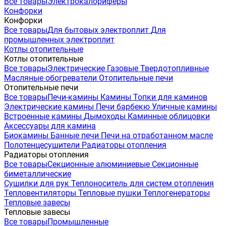
Все товары
Электрокалориферы
Конфорки
Конфорки
Все товары
Для бытовых электроплит
Для
промышленных электроплит
Котлы отопительные
Котлы отопительные
Все товары
Электрические
Газовые
Твердотопливные
Масляные обогреватели
Отопительные печи
Отопительные печи
Все товары
Печи-камины
Камины
Топки для каминов
Электрические камины
Печи барбекю
Уличные камины
Встроенные камины
Дымоходы
Каминные облицовки
Аксессуары для камина
Биокамины
Банные печи
Печи на отработанном масле
Полотенцесушители
Радиаторы отопления
Радиаторы отопления
Все товары
Секционные алюминиевые
Секционные
биметаллические
Сушилки для рук
Теплоноситель для систем отопления
Тепловентиляторы
Тепловые пушки
Теплогенераторы
Тепловые завесы
Тепловые завесы
Все товары
Промышленные