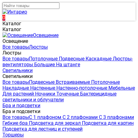
0
Каталог
Каталог
Освещение
Освещение
Все товары
Люстры
Люстры
Все товары
Потолочные
Подвесные
Каскадные
Люстры-
вентиляторы
Большие
На штанге
Светильники
Светильники
Все товары
Подвесные
Встраиваемые
Потолочные
Накладные
Настенные
Настенно-потолочные
Мебельные
Для растений
Ночники
Точечные
Бактерицидные
светильники и облучатели
Бра и подсветки
Бра и подсветки
Все товары
С 1 плафоном
С 2 плафонами
С 3 плафонами
Гибкие бра
Подсветка для зеркал
Подсветка для картин
Подсветка для лестниц и ступеней
Торшеры