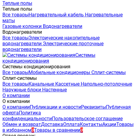
Теплые полы
Теплые полы
Все товары
Нагревательный кабель
Нагревательные
маты
Газовые колонки
Водонагреватели
Водонагреватели
Все товары
Электрические накопительные
водонагреватели
Электрические проточные
водонагреватели
Системы
кондиционирования
Системы кондиционирования
Все товары
Мобильные кондиционеры
Сплит-системы
Сплит-системы
Все товары
Канальные
Кассетные
Напольно-потолочные
Наружные блоки
Настенные
О компании
О компании
О компании
Публикации и новости
Реквизиты
Публичная
оферта
Политика
конфиденциальности
Пользовательское соглашение
Обмен и возврат
Доставка
Оплата
Контакты
Акции
Товары
в избранном
Товары в сравнении
0
0
Отдел продаж: