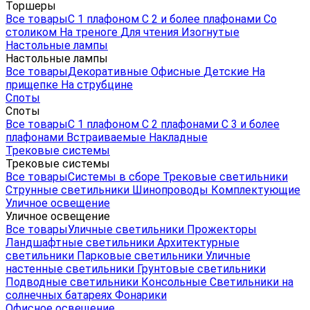
Торшеры
Все товары
С 1 плафоном
С 2 и более плафонами
Со
столиком
На треноге
Для чтения
Изогнутые
Настольные лампы
Настольные лампы
Все товары
Декоративные
Офисные
Детские
На
прищепке
На струбцине
Споты
Споты
Все товары
С 1 плафоном
С 2 плафонами
С 3 и более
плафонами
Встраиваемые
Накладные
Трековые системы
Трековые системы
Все товары
Системы в сборе
Трековые светильники
Струнные светильники
Шинопроводы
Комплектующие
Уличное освещение
Уличное освещение
Все товары
Уличные светильники
Прожекторы
Ландшафтные светильники
Архитектурные
светильники
Парковые светильники
Уличные
настенные светильники
Грунтовые светильники
Подводные светильники
Консольные
Светильники на
солнечных батареях
Фонарики
Офисное освещение