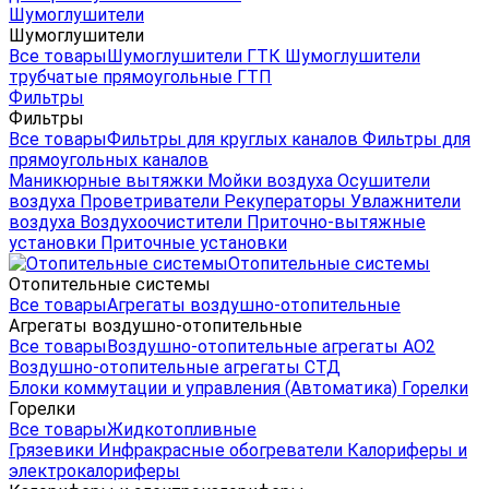
Шумоглушители
Шумоглушители
Все товары
Шумоглушители ГТК
Шумоглушители
трубчатые прямоугольные ГТП
Фильтры
Фильтры
Все товары
Фильтры для круглых каналов
Фильтры для
прямоугольных каналов
Маникюрные вытяжки
Мойки воздуха
Осушители
воздуха
Проветриватели
Рекуператоры
Увлажнители
воздуха
Воздухоочистители
Приточно-вытяжные
установки
Приточные установки
Отопительные системы
Отопительные системы
Все товары
Агрегаты воздушно-отопительные
Агрегаты воздушно-отопительные
Все товары
Воздушно-отопительные агрегаты АО2
Воздушно-отопительные агрегаты СТД
Блоки коммутации и управления (Автоматика)
Горелки
Горелки
Все товары
Жидкотопливные
Грязевики
Инфракрасные обогреватели
Калориферы и
электрокалориферы