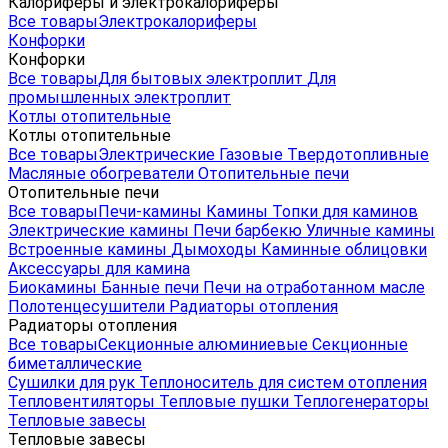
Калориферы и электрокалориферы
Все товары
Электрокалориферы
Конфорки
Конфорки
Все товары
Для бытовых электроплит
Для
промышленных электроплит
Котлы отопительные
Котлы отопительные
Все товары
Электрические
Газовые
Твердотопливные
Масляные обогреватели
Отопительные печи
Отопительные печи
Все товары
Печи-камины
Камины
Топки для каминов
Электрические камины
Печи барбекю
Уличные камины
Встроенные камины
Дымоходы
Каминные облицовки
Аксессуары для камина
Биокамины
Банные печи
Печи на отработанном масле
Полотенцесушители
Радиаторы отопления
Радиаторы отопления
Все товары
Секционные алюминиевые
Секционные
биметаллические
Сушилки для рук
Теплоноситель для систем отопления
Тепловентиляторы
Тепловые пушки
Теплогенераторы
Тепловые завесы
Тепловые завесы