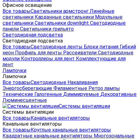
Офисное освещение
Все товары
Светильники армстронг
Линейные
светильники
Карданные светильники
Модульные
светильники
Светильники downlight
Светодиодные
панели
Светильники грильято
Светодиодная подсветка
Светодиодная подсветка
Все товары
Светодиодные ленты
Блоки питания
Гибкий
неон
Профиль для ленты
Рассеиватели
Светодиодные
модули
Контроллеры для лент
Комплектующие для
лент
Лампочки
Лампочки
Все товары
Светодиодные
Накаливания
Энергосберегающие
Филаментные
Ретро лампы
Технические
Галогенные
Диммируемые
Декоративные
Люминесцентные
Системы вентиляции
Системы вентиляции
Все товары
Канальные вентиляторы
Канальные вентиляторы
Все товары
Круглые канальные вентиляторы
Квадратные канальные вентиляторы
Многозональные