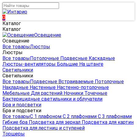
0
Каталог
Каталог
Освещение
Освещение
Все товары
Люстры
Люстры
Все товары
Потолочные
Подвесные
Каскадные
Люстры-вентиляторы
Большие
На штанге
Светильники
Светильники
Все товары
Подвесные
Встраиваемые
Потолочные
Накладные
Настенные
Настенно-потолочные
Мебельные
Для растений
Ночники
Точечные
Бактерицидные светильники и облучатели
Бра и подсветки
Бра и подсветки
Все товары
С 1 плафоном
С 2 плафонами
С 3 плафонами
Гибкие бра
Подсветка для зеркал
Подсветка для картин
Подсветка для лестниц и ступеней
Торшеры