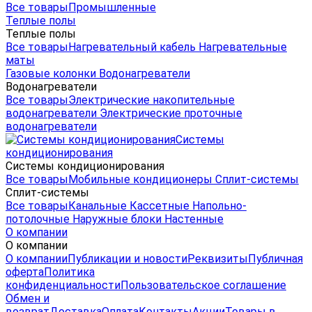
Все товары
Промышленные
Теплые полы
Теплые полы
Все товары
Нагревательный кабель
Нагревательные
маты
Газовые колонки
Водонагреватели
Водонагреватели
Все товары
Электрические накопительные
водонагреватели
Электрические проточные
водонагреватели
Системы
кондиционирования
Системы кондиционирования
Все товары
Мобильные кондиционеры
Сплит-системы
Сплит-системы
Все товары
Канальные
Кассетные
Напольно-
потолочные
Наружные блоки
Настенные
О компании
О компании
О компании
Публикации и новости
Реквизиты
Публичная
оферта
Политика
конфиденциальности
Пользовательское соглашение
Обмен и
возврат
Доставка
Оплата
Контакты
Акции
Товары в