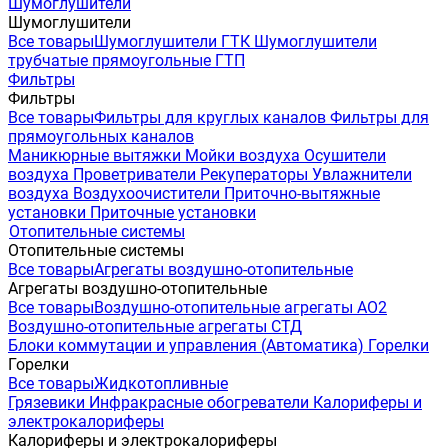
Шумоглушители
Шумоглушители
Все товары
Шумоглушители ГТК
Шумоглушители
трубчатые прямоугольные ГТП
Фильтры
Фильтры
Все товары
Фильтры для круглых каналов
Фильтры для
прямоугольных каналов
Маникюрные вытяжки
Мойки воздуха
Осушители
воздуха
Проветриватели
Рекуператоры
Увлажнители
воздуха
Воздухоочистители
Приточно-вытяжные
установки
Приточные установки
Отопительные системы
Отопительные системы
Все товары
Агрегаты воздушно-отопительные
Агрегаты воздушно-отопительные
Все товары
Воздушно-отопительные агрегаты АО2
Воздушно-отопительные агрегаты СТД
Блоки коммутации и управления (Автоматика)
Горелки
Горелки
Все товары
Жидкотопливные
Грязевики
Инфракрасные обогреватели
Калориферы и
электрокалориферы
Калориферы и электрокалориферы