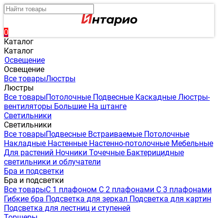
0
Каталог
Каталог
Освещение
Освещение
Все товары
Люстры
Люстры
Все товары
Потолочные
Подвесные
Каскадные
Люстры-
вентиляторы
Большие
На штанге
Светильники
Светильники
Все товары
Подвесные
Встраиваемые
Потолочные
Накладные
Настенные
Настенно-потолочные
Мебельные
Для растений
Ночники
Точечные
Бактерицидные
светильники и облучатели
Бра и подсветки
Бра и подсветки
Все товары
С 1 плафоном
С 2 плафонами
С 3 плафонами
Гибкие бра
Подсветка для зеркал
Подсветка для картин
Подсветка для лестниц и ступеней
Торшеры