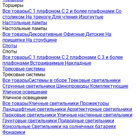
Торшеры
Все товары
С 1 плафоном
С 2 и более плафонами
Со
столиком
На треноге
Для чтения
Изогнутые
Настольные лампы
Настольные лампы
Все товары
Декоративные
Офисные
Детские
На
прищепке
На струбцине
Споты
Споты
Все товары
С 1 плафоном
С 2 плафонами
С 3 и более
плафонами
Встраиваемые
Накладные
Трековые системы
Трековые системы
Все товары
Системы в сборе
Трековые светильники
Струнные светильники
Шинопроводы
Комплектующие
Уличное освещение
Уличное освещение
Все товары
Уличные светильники
Прожекторы
Ландшафтные светильники
Архитектурные светильники
Парковые светильники
Уличные настенные светильники
Грунтовые светильники
Подводные светильники
Консольные
Светильники на солнечных батареях
Фонарики