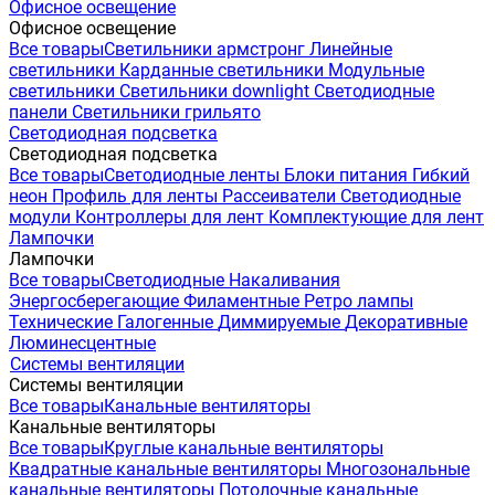
Офисное освещение
Офисное освещение
Все товары
Светильники армстронг
Линейные
светильники
Карданные светильники
Модульные
светильники
Светильники downlight
Светодиодные
панели
Светильники грильято
Светодиодная подсветка
Светодиодная подсветка
Все товары
Светодиодные ленты
Блоки питания
Гибкий
неон
Профиль для ленты
Рассеиватели
Светодиодные
модули
Контроллеры для лент
Комплектующие для лент
Лампочки
Лампочки
Все товары
Светодиодные
Накаливания
Энергосберегающие
Филаментные
Ретро лампы
Технические
Галогенные
Диммируемые
Декоративные
Люминесцентные
Системы вентиляции
Системы вентиляции
Все товары
Канальные вентиляторы
Канальные вентиляторы
Все товары
Круглые канальные вентиляторы
Квадратные канальные вентиляторы
Многозональные
канальные вентиляторы
Потолочные канальные