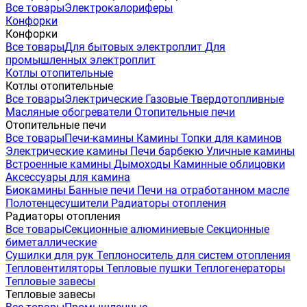
Все товары
Электрокалориферы
Конфорки
Конфорки
Все товары
Для бытовых электроплит
Для
промышленных электроплит
Котлы отопительные
Котлы отопительные
Все товары
Электрические
Газовые
Твердотопливные
Масляные обогреватели
Отопительные печи
Отопительные печи
Все товары
Печи-камины
Камины
Топки для каминов
Электрические камины
Печи барбекю
Уличные камины
Встроенные камины
Дымоходы
Каминные облицовки
Аксессуары для камина
Биокамины
Банные печи
Печи на отработанном масле
Полотенцесушители
Радиаторы отопления
Радиаторы отопления
Все товары
Секционные алюминиевые
Секционные
биметаллические
Сушилки для рук
Теплоноситель для систем отопления
Тепловентиляторы
Тепловые пушки
Теплогенераторы
Тепловые завесы
Тепловые завесы