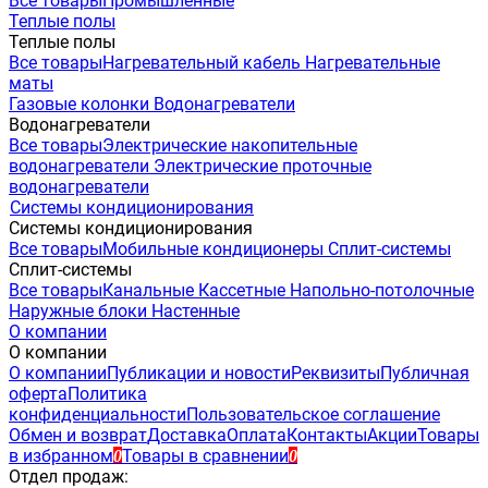
Все товары
Промышленные
Теплые полы
Теплые полы
Все товары
Нагревательный кабель
Нагревательные
маты
Газовые колонки
Водонагреватели
Водонагреватели
Все товары
Электрические накопительные
водонагреватели
Электрические проточные
водонагреватели
Системы кондиционирования
Системы кондиционирования
Все товары
Мобильные кондиционеры
Сплит-системы
Сплит-системы
Все товары
Канальные
Кассетные
Напольно-потолочные
Наружные блоки
Настенные
О компании
О компании
О компании
Публикации и новости
Реквизиты
Публичная
оферта
Политика
конфиденциальности
Пользовательское соглашение
Обмен и возврат
Доставка
Оплата
Контакты
Акции
Товары
в избранном
Товары в сравнении
0
0
Отдел продаж: