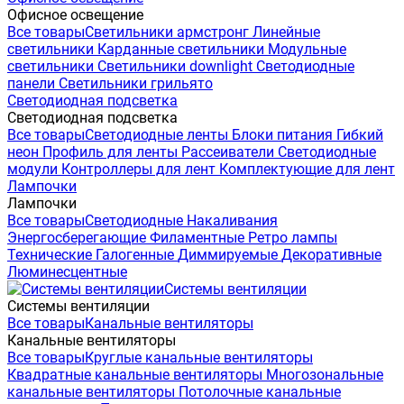
Офисное освещение
Все товары
Светильники армстронг
Линейные
светильники
Карданные светильники
Модульные
светильники
Светильники downlight
Светодиодные
панели
Светильники грильято
Светодиодная подсветка
Светодиодная подсветка
Все товары
Светодиодные ленты
Блоки питания
Гибкий
неон
Профиль для ленты
Рассеиватели
Светодиодные
модули
Контроллеры для лент
Комплектующие для лент
Лампочки
Лампочки
Все товары
Светодиодные
Накаливания
Энергосберегающие
Филаментные
Ретро лампы
Технические
Галогенные
Диммируемые
Декоративные
Люминесцентные
Системы вентиляции
Системы вентиляции
Все товары
Канальные вентиляторы
Канальные вентиляторы
Все товары
Круглые канальные вентиляторы
Квадратные канальные вентиляторы
Многозональные
канальные вентиляторы
Потолочные канальные