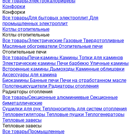
Все товары
Электрокалориферы
Конфорки
Конфорки
Все товары
Для бытовых электроплит
Для
промышленных электроплит
Котлы отопительные
Котлы отопительные
Все товары
Электрические
Газовые
Твердотопливные
Масляные обогреватели
Отопительные печи
Отопительные печи
Все товары
Печи-камины
Камины
Топки для каминов
Электрические камины
Печи барбекю
Уличные камины
Встроенные камины
Дымоходы
Каминные облицовки
Аксессуары для камина
Биокамины
Банные печи
Печи на отработанном масле
Полотенцесушители
Радиаторы отопления
Радиаторы отопления
Все товары
Секционные алюминиевые
Секционные
биметаллические
Сушилки для рук
Теплоноситель для систем отопления
Тепловентиляторы
Тепловые пушки
Теплогенераторы
Тепловые завесы
Тепловые завесы
Все товары
Промышленные