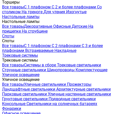
Торшеры
Все товары
С 1 плафоном
С 2 и более плафонами
Со
столиком
На треноге
Для чтения
Изогнутые
Настольные лампы
Настольные лампы
Все товары
Декоративные
Офисные
Детские
На
прищепке
На струбцине
Споты
Споты
Все товары
С 1 плафоном
С 2 плафонами
С 3 и более
плафонами
Встраиваемые
Накладные
Трековые системы
Трековые системы
Все товары
Системы в сборе
Трековые светильники
Струнные светильники
Шинопроводы
Комплектующие
Уличное освещение
Уличное освещение
Все товары
Уличные светильники
Прожекторы
Ландшафтные светильники
Архитектурные светильники
Парковые светильники
Уличные настенные светильники
Грунтовые светильники
Подводные светильники
Консольные
Светильники на солнечных батареях
Фонарики
Офисное освещение