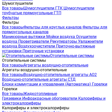
Шумоглушители
Все товары
Шумоглушители ГТК
Шумоглушители
трубчатые прямоугольные ГТП
Фильтры
Фильтры
Все товары
Фильтры для круглых каналов
Фильтры для
прямоугольных каналов
Маникюрные вытяжки
Мойки воздуха
Осушители
воздуха
Проветриватели
Рекуператоры
Увлажнители
воздуха
Воздухоочистители
Приточно-вытяжные
установки
Приточные установки
Отопительные системы
Отопительные системы
Все товары
Агрегаты воздушно-отопительные
Агрегаты воздушно-отопительные
Все товары
Воздушно-отопительные агрегаты АО2
Воздушно-отопительные агрегаты СТД
Блоки коммутации и управления (Автоматика)
Горелки
Горелки
Все товары
Жидкотопливные
Грязевики
Инфракрасные обогреватели
Калориферы и
электрокалориферы
Калориферы и электрокалориферы