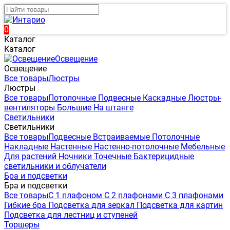
0
Каталог
Каталог
Освещение
Освещение
Все товары
Люстры
Люстры
Все товары
Потолочные
Подвесные
Каскадные
Люстры-
вентиляторы
Большие
На штанге
Светильники
Светильники
Все товары
Подвесные
Встраиваемые
Потолочные
Накладные
Настенные
Настенно-потолочные
Мебельные
Для растений
Ночники
Точечные
Бактерицидные
светильники и облучатели
Бра и подсветки
Бра и подсветки
Все товары
С 1 плафоном
С 2 плафонами
С 3 плафонами
Гибкие бра
Подсветка для зеркал
Подсветка для картин
Подсветка для лестниц и ступеней
Торшеры