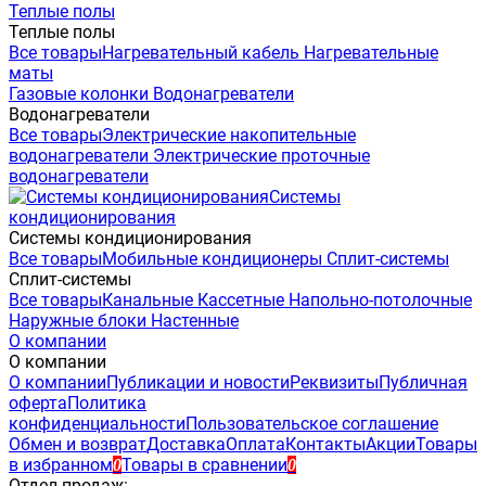
Теплые полы
Теплые полы
Все товары
Нагревательный кабель
Нагревательные
маты
Газовые колонки
Водонагреватели
Водонагреватели
Все товары
Электрические накопительные
водонагреватели
Электрические проточные
водонагреватели
Системы
кондиционирования
Системы кондиционирования
Все товары
Мобильные кондиционеры
Сплит-системы
Сплит-системы
Все товары
Канальные
Кассетные
Напольно-потолочные
Наружные блоки
Настенные
О компании
О компании
О компании
Публикации и новости
Реквизиты
Публичная
оферта
Политика
конфиденциальности
Пользовательское соглашение
Обмен и возврат
Доставка
Оплата
Контакты
Акции
Товары
в избранном
Товары в сравнении
0
0
Отдел продаж: