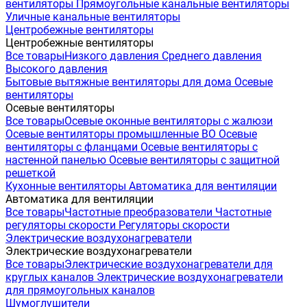
вентиляторы
Прямоугольные канальные вентиляторы
Уличные канальные вентиляторы
Центробежные вентиляторы
Центробежные вентиляторы
Все товары
Низкого давления
Среднего давления
Высокого давления
Бытовые вытяжные вентиляторы для дома
Осевые
вентиляторы
Осевые вентиляторы
Все товары
Осевые оконные вентиляторы с жалюзи
Осевые вентиляторы промышленные ВО
Осевые
вентиляторы с фланцами
Осевые вентиляторы с
настенной панелью
Осевые вентиляторы с защитной
решеткой
Кухонные вентиляторы
Автоматика для вентиляции
Автоматика для вентиляции
Все товары
Частотные преобразователи
Частотные
регуляторы скорости
Регуляторы скорости
Электрические воздухонагреватели
Электрические воздухонагреватели
Все товары
Электрические воздухонагреватели для
круглых каналов
Электрические воздухонагреватели
для прямоугольных каналов
Шумоглушители