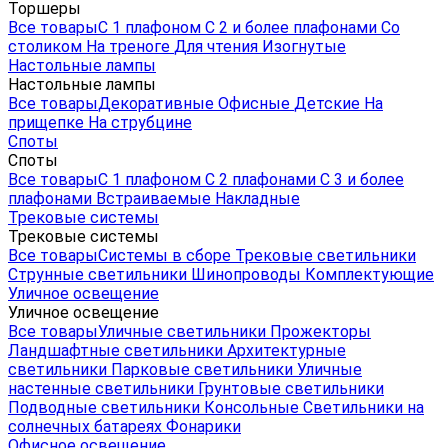
Торшеры
Все товары
С 1 плафоном
С 2 и более плафонами
Со
столиком
На треноге
Для чтения
Изогнутые
Настольные лампы
Настольные лампы
Все товары
Декоративные
Офисные
Детские
На
прищепке
На струбцине
Споты
Споты
Все товары
С 1 плафоном
С 2 плафонами
С 3 и более
плафонами
Встраиваемые
Накладные
Трековые системы
Трековые системы
Все товары
Системы в сборе
Трековые светильники
Струнные светильники
Шинопроводы
Комплектующие
Уличное освещение
Уличное освещение
Все товары
Уличные светильники
Прожекторы
Ландшафтные светильники
Архитектурные
светильники
Парковые светильники
Уличные
настенные светильники
Грунтовые светильники
Подводные светильники
Консольные
Светильники на
солнечных батареях
Фонарики
Офисное освещение