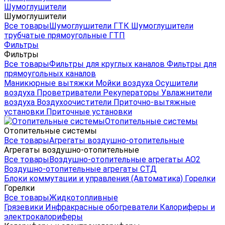
Шумоглушители
Шумоглушители
Все товары
Шумоглушители ГТК
Шумоглушители
трубчатые прямоугольные ГТП
Фильтры
Фильтры
Все товары
Фильтры для круглых каналов
Фильтры для
прямоугольных каналов
Маникюрные вытяжки
Мойки воздуха
Осушители
воздуха
Проветриватели
Рекуператоры
Увлажнители
воздуха
Воздухоочистители
Приточно-вытяжные
установки
Приточные установки
Отопительные системы
Отопительные системы
Все товары
Агрегаты воздушно-отопительные
Агрегаты воздушно-отопительные
Все товары
Воздушно-отопительные агрегаты АО2
Воздушно-отопительные агрегаты СТД
Блоки коммутации и управления (Автоматика)
Горелки
Горелки
Все товары
Жидкотопливные
Грязевики
Инфракрасные обогреватели
Калориферы и
электрокалориферы