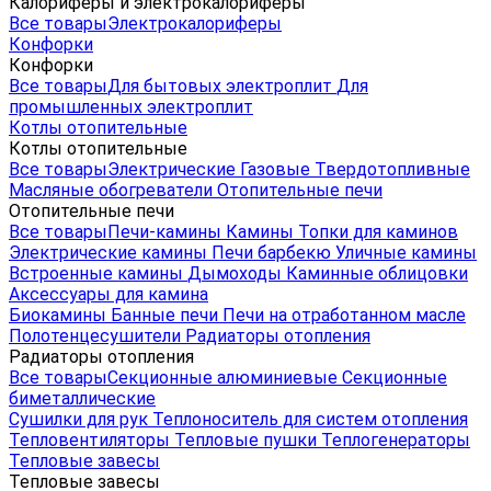
Калориферы и электрокалориферы
Все товары
Электрокалориферы
Конфорки
Конфорки
Все товары
Для бытовых электроплит
Для
промышленных электроплит
Котлы отопительные
Котлы отопительные
Все товары
Электрические
Газовые
Твердотопливные
Масляные обогреватели
Отопительные печи
Отопительные печи
Все товары
Печи-камины
Камины
Топки для каминов
Электрические камины
Печи барбекю
Уличные камины
Встроенные камины
Дымоходы
Каминные облицовки
Аксессуары для камина
Биокамины
Банные печи
Печи на отработанном масле
Полотенцесушители
Радиаторы отопления
Радиаторы отопления
Все товары
Секционные алюминиевые
Секционные
биметаллические
Сушилки для рук
Теплоноситель для систем отопления
Тепловентиляторы
Тепловые пушки
Теплогенераторы
Тепловые завесы
Тепловые завесы