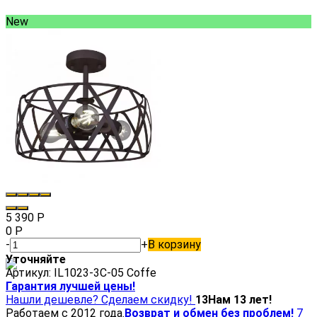
New
5 390
Р
0
Р
-
+
В корзину
Уточняйте
Артикул:
IL1023-3C-05 Coffe
Гарантия лучшей цены!
Нашли дешевле? Сделаем скидку!
13
Нам 13 лет!
Работаем с 2012 года.
Возврат и обмен без проблем!
7