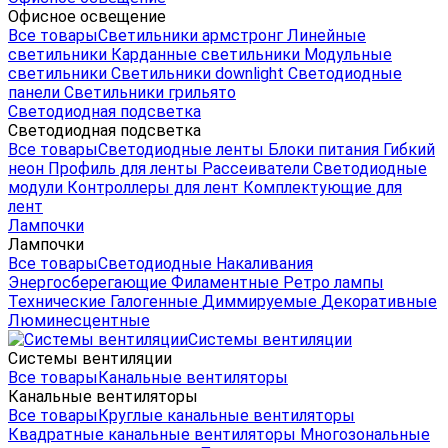
Офисное освещение
Все товары
Светильники армстронг
Линейные
светильники
Карданные светильники
Модульные
светильники
Светильники downlight
Светодиодные
панели
Светильники грильято
Светодиодная подсветка
Светодиодная подсветка
Все товары
Светодиодные ленты
Блоки питания
Гибкий
неон
Профиль для ленты
Рассеиватели
Светодиодные
модули
Контроллеры для лент
Комплектующие для
лент
Лампочки
Лампочки
Все товары
Светодиодные
Накаливания
Энергосберегающие
Филаментные
Ретро лампы
Технические
Галогенные
Диммируемые
Декоративные
Люминесцентные
Системы вентиляции
Системы вентиляции
Все товары
Канальные вентиляторы
Канальные вентиляторы
Все товары
Круглые канальные вентиляторы
Квадратные канальные вентиляторы
Многозональные