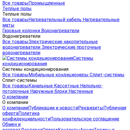
Все товары
Промышленные
Теплые полы
Теплые полы
Все товары
Нагревательный кабель
Нагревательные
маты
Газовые колонки
Водонагреватели
Водонагреватели
Все товары
Электрические накопительные
водонагреватели
Электрические проточные
водонагреватели
Системы
кондиционирования
Системы кондиционирования
Все товары
Мобильные кондиционеры
Сплит-системы
Сплит-системы
Все товары
Канальные
Кассетные
Напольно-
потолочные
Наружные блоки
Настенные
О компании
О компании
О компании
Публикации и новости
Реквизиты
Публичная
оферта
Политика
конфиденциальности
Пользовательское соглашение
Обмен и
возврат
Доставка
Оплата
Контакты
Акции
Товары в