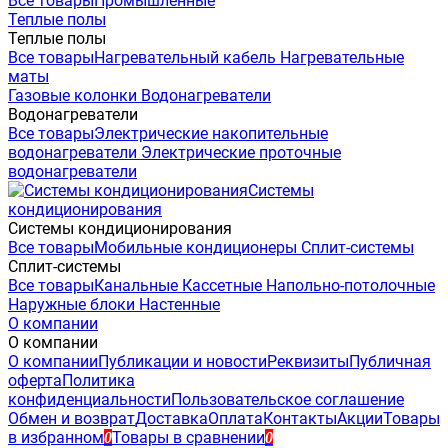
Все товары
Промышленные
Теплые полы
Теплые полы
Все товары
Нагревательный кабель
Нагревательные
маты
Газовые колонки
Водонагреватели
Водонагреватели
Все товары
Электрические накопительные
водонагреватели
Электрические проточные
водонагреватели
Системы
кондиционирования
Системы кондиционирования
Все товары
Мобильные кондиционеры
Сплит-системы
Сплит-системы
Все товары
Канальные
Кассетные
Напольно-потолочные
Наружные блоки
Настенные
О компании
О компании
О компании
Публикации и новости
Реквизиты
Публичная
оферта
Политика
конфиденциальности
Пользовательское соглашение
Обмен и возврат
Доставка
Оплата
Контакты
Акции
Товары
в избранном
Товары в сравнении
0
0