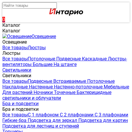
0
Каталог
Каталог
Освещение
Освещение
Все товары
Люстры
Люстры
Все товары
Потолочные
Подвесные
Каскадные
Люстры-
вентиляторы
Большие
На штанге
Светильники
Светильники
Все товары
Подвесные
Встраиваемые
Потолочные
Накладные
Настенные
Настенно-потолочные
Мебельные
Для растений
Ночники
Точечные
Бактерицидные
светильники и облучатели
Бра и подсветки
Бра и подсветки
Все товары
С 1 плафоном
С 2 плафонами
С 3 плафонами
Гибкие бра
Подсветка для зеркал
Подсветка для картин
Подсветка для лестниц и ступеней
Торшеры