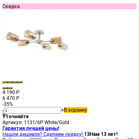
Скидка
4 190
Р
6 470
Р
-35%
-
+
В корзину
Уточняйте
Артикул:
1131/6P White/Gold
Гарантия лучшей цены!
Нашли дешевле? Сделаем скидку!
13
Нам 13 лет!