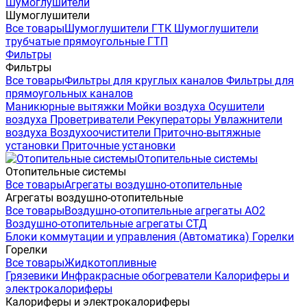
Шумоглушители
Шумоглушители
Все товары
Шумоглушители ГТК
Шумоглушители
трубчатые прямоугольные ГТП
Фильтры
Фильтры
Все товары
Фильтры для круглых каналов
Фильтры для
прямоугольных каналов
Маникюрные вытяжки
Мойки воздуха
Осушители
воздуха
Проветриватели
Рекуператоры
Увлажнители
воздуха
Воздухоочистители
Приточно-вытяжные
установки
Приточные установки
Отопительные системы
Отопительные системы
Все товары
Агрегаты воздушно-отопительные
Агрегаты воздушно-отопительные
Все товары
Воздушно-отопительные агрегаты АО2
Воздушно-отопительные агрегаты СТД
Блоки коммутации и управления (Автоматика)
Горелки
Горелки
Все товары
Жидкотопливные
Грязевики
Инфракрасные обогреватели
Калориферы и
электрокалориферы
Калориферы и электрокалориферы