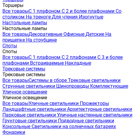
Торшеры
Все товары
С 1 плафоном
С 2 и более плафонами
Со
столиком
На треноге
Для чтения
Изогнутые
Настольные лампы
Настольные лампы
Все товары
Декоративные
Офисные
Детские
На
прищепке
На струбцине
Споты
Споты
Все товары
С 1 плафоном
С 2 плафонами
С 3 и более
плафонами
Встраиваемые
Накладные
Трековые системы
Трековые системы
Все товары
Системы в сборе
Трековые светильники
Струнные светильники
Шинопроводы
Комплектующие
Уличное освещение
Уличное освещение
Все товары
Уличные светильники
Прожекторы
Ландшафтные светильники
Архитектурные светильники
Парковые светильники
Уличные настенные светильники
Грунтовые светильники
Подводные светильники
Консольные
Светильники на солнечных батареях
Фонарики