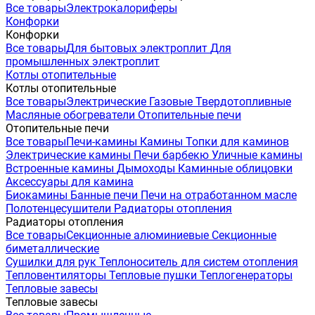
Все товары
Электрокалориферы
Конфорки
Конфорки
Все товары
Для бытовых электроплит
Для
промышленных электроплит
Котлы отопительные
Котлы отопительные
Все товары
Электрические
Газовые
Твердотопливные
Масляные обогреватели
Отопительные печи
Отопительные печи
Все товары
Печи-камины
Камины
Топки для каминов
Электрические камины
Печи барбекю
Уличные камины
Встроенные камины
Дымоходы
Каминные облицовки
Аксессуары для камина
Биокамины
Банные печи
Печи на отработанном масле
Полотенцесушители
Радиаторы отопления
Радиаторы отопления
Все товары
Секционные алюминиевые
Секционные
биметаллические
Сушилки для рук
Теплоноситель для систем отопления
Тепловентиляторы
Тепловые пушки
Теплогенераторы
Тепловые завесы
Тепловые завесы