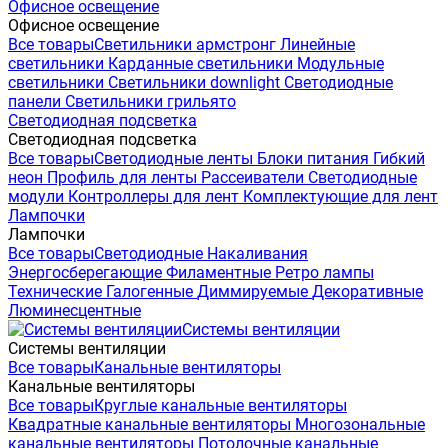
Офисное освещение
Офисное освещение
Все товары
Светильники армстронг
Линейные
светильники
Карданные светильники
Модульные
светильники
Светильники downlight
Светодиодные
панели
Светильники грильято
Светодиодная подсветка
Светодиодная подсветка
Все товары
Светодиодные ленты
Блоки питания
Гибкий
неон
Профиль для ленты
Рассеиватели
Светодиодные
модули
Контроллеры для лент
Комплектующие для лент
Лампочки
Лампочки
Все товары
Светодиодные
Накаливания
Энергосберегающие
Филаментные
Ретро лампы
Технические
Галогенные
Диммируемые
Декоративные
Люминесцентные
Системы вентиляции
Системы вентиляции
Все товары
Канальные вентиляторы
Канальные вентиляторы
Все товары
Круглые канальные вентиляторы
Квадратные канальные вентиляторы
Многозональные
канальные вентиляторы
Потолочные канальные