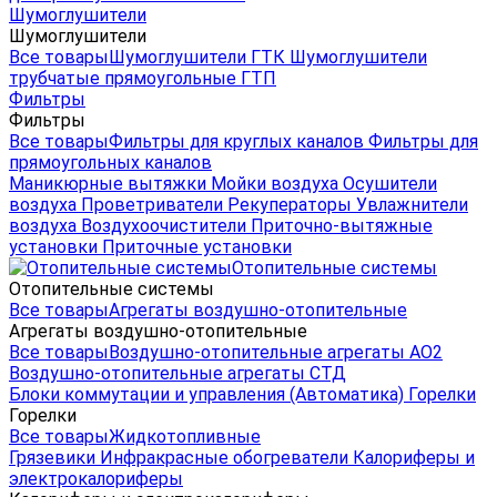
Шумоглушители
Шумоглушители
Все товары
Шумоглушители ГТК
Шумоглушители
трубчатые прямоугольные ГТП
Фильтры
Фильтры
Все товары
Фильтры для круглых каналов
Фильтры для
прямоугольных каналов
Маникюрные вытяжки
Мойки воздуха
Осушители
воздуха
Проветриватели
Рекуператоры
Увлажнители
воздуха
Воздухоочистители
Приточно-вытяжные
установки
Приточные установки
Отопительные системы
Отопительные системы
Все товары
Агрегаты воздушно-отопительные
Агрегаты воздушно-отопительные
Все товары
Воздушно-отопительные агрегаты АО2
Воздушно-отопительные агрегаты СТД
Блоки коммутации и управления (Автоматика)
Горелки
Горелки
Все товары
Жидкотопливные
Грязевики
Инфракрасные обогреватели
Калориферы и
электрокалориферы