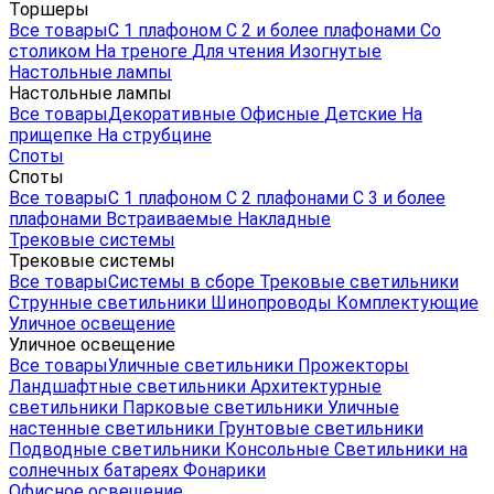
Торшеры
Все товары
С 1 плафоном
С 2 и более плафонами
Со
столиком
На треноге
Для чтения
Изогнутые
Настольные лампы
Настольные лампы
Все товары
Декоративные
Офисные
Детские
На
прищепке
На струбцине
Споты
Споты
Все товары
С 1 плафоном
С 2 плафонами
С 3 и более
плафонами
Встраиваемые
Накладные
Трековые системы
Трековые системы
Все товары
Системы в сборе
Трековые светильники
Струнные светильники
Шинопроводы
Комплектующие
Уличное освещение
Уличное освещение
Все товары
Уличные светильники
Прожекторы
Ландшафтные светильники
Архитектурные
светильники
Парковые светильники
Уличные
настенные светильники
Грунтовые светильники
Подводные светильники
Консольные
Светильники на
солнечных батареях
Фонарики
Офисное освещение