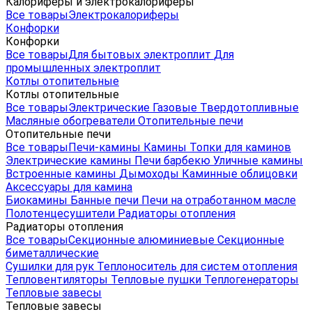
Калориферы и электрокалориферы
Все товары
Электрокалориферы
Конфорки
Конфорки
Все товары
Для бытовых электроплит
Для
промышленных электроплит
Котлы отопительные
Котлы отопительные
Все товары
Электрические
Газовые
Твердотопливные
Масляные обогреватели
Отопительные печи
Отопительные печи
Все товары
Печи-камины
Камины
Топки для каминов
Электрические камины
Печи барбекю
Уличные камины
Встроенные камины
Дымоходы
Каминные облицовки
Аксессуары для камина
Биокамины
Банные печи
Печи на отработанном масле
Полотенцесушители
Радиаторы отопления
Радиаторы отопления
Все товары
Секционные алюминиевые
Секционные
биметаллические
Сушилки для рук
Теплоноситель для систем отопления
Тепловентиляторы
Тепловые пушки
Теплогенераторы
Тепловые завесы
Тепловые завесы