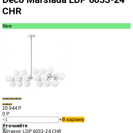
CHR
New
20 944
Р
0
Р
-
+
В корзину
Уточняйте
Артикул:
LDP 6033-24 CHR