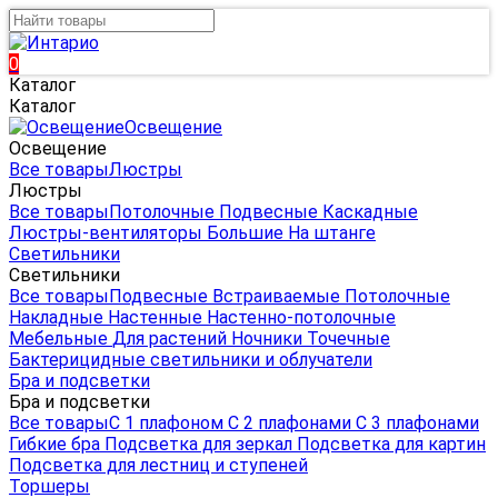
0
Каталог
Каталог
Освещение
Освещение
Все товары
Люстры
Люстры
Все товары
Потолочные
Подвесные
Каскадные
Люстры-вентиляторы
Большие
На штанге
Светильники
Светильники
Все товары
Подвесные
Встраиваемые
Потолочные
Накладные
Настенные
Настенно-потолочные
Мебельные
Для растений
Ночники
Точечные
Бактерицидные светильники и облучатели
Бра и подсветки
Бра и подсветки
Все товары
С 1 плафоном
С 2 плафонами
С 3 плафонами
Гибкие бра
Подсветка для зеркал
Подсветка для картин
Подсветка для лестниц и ступеней
Торшеры