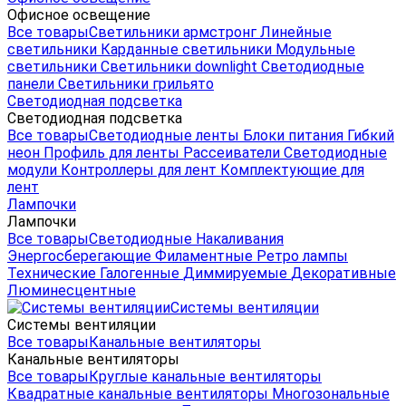
Офисное освещение
Все товары
Светильники армстронг
Линейные
светильники
Карданные светильники
Модульные
светильники
Светильники downlight
Светодиодные
панели
Светильники грильято
Светодиодная подсветка
Светодиодная подсветка
Все товары
Светодиодные ленты
Блоки питания
Гибкий
неон
Профиль для ленты
Рассеиватели
Светодиодные
модули
Контроллеры для лент
Комплектующие для
лент
Лампочки
Лампочки
Все товары
Светодиодные
Накаливания
Энергосберегающие
Филаментные
Ретро лампы
Технические
Галогенные
Диммируемые
Декоративные
Люминесцентные
Системы вентиляции
Системы вентиляции
Все товары
Канальные вентиляторы
Канальные вентиляторы
Все товары
Круглые канальные вентиляторы
Квадратные канальные вентиляторы
Многозональные