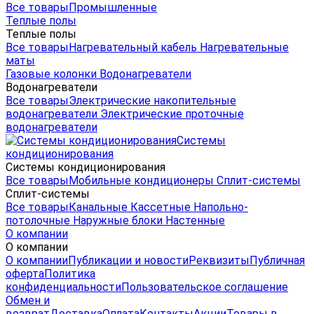
Все товары
Промышленные
Теплые полы
Теплые полы
Все товары
Нагревательный кабель
Нагревательные
маты
Газовые колонки
Водонагреватели
Водонагреватели
Все товары
Электрические накопительные
водонагреватели
Электрические проточные
водонагреватели
Системы
кондиционирования
Системы кондиционирования
Все товары
Мобильные кондиционеры
Сплит-системы
Сплит-системы
Все товары
Канальные
Кассетные
Напольно-
потолочные
Наружные блоки
Настенные
О компании
О компании
О компании
Публикации и новости
Реквизиты
Публичная
оферта
Политика
конфиденциальности
Пользовательское соглашение
Обмен и
возврат
Доставка
Оплата
Контакты
Акции
Товары в