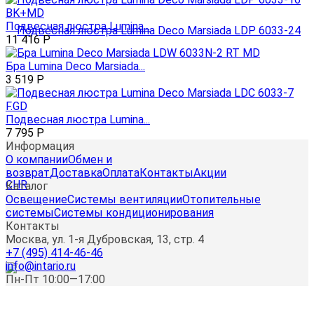
Подвесная люстра Lumina...
11 416
Р
Бра Lumina Deco Marsiada...
3 519
Р
Подвесная люстра Lumina...
7 795
Р
Информация
О компании
Обмен и
возврат
Доставка
Оплата
Контакты
Акции
Каталог
Освещение
Системы вентиляции
Отопительные
системы
Системы кондиционирования
Контакты
Москва, ул. 1-я Дубровская, 13, стр. 4
+7 (495) 414-46-46
info@intario.ru
Пн-Пт 10:00—17:00